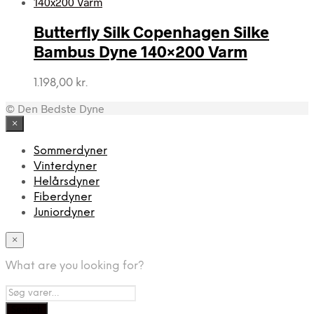
pris
pris
var:
er:
Butterfly Silk Copenhagen Silke
6.399,95 kr..
3.499,95 kr..
Bambus Dyne 140×200 Varm
1.198,00
kr.
© Den Bedste Dyne
×
Sommerdyner
Vinterdyner
Helårsdyner
Fiberdyner
Juniordyner
×
What are you looking for?