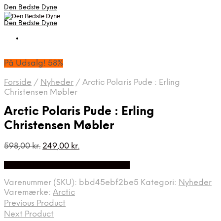
Den Bedste Dyne
Den Bedste Dyne
På Udsalg! 58%
Forside
/
Nyheder
/
Arctic Polaris Pude : Erling
Christensen Møbler
Arctic Polaris Pude : Erling
Christensen Møbler
Den
Den
598,00
kr.
249,00
kr.
oprindelige
aktuelle
Bedste Pris Fundet på Price Index
pris
pris
var:
er:
Varenummer (SKU):
bbd45ebf2be5
Kategori:
Nyheder
598,00 kr..
249,00 kr..
Varemærke:
Arctic
Previous Product
Next Product