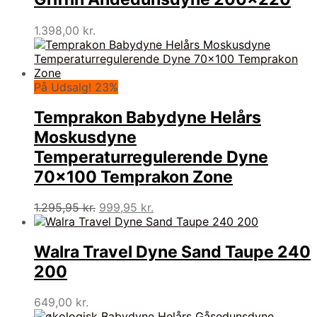
1.398,00
kr.
På Udsalg! 23%
Temprakon Babydyne Helårs
Moskusdyne
Temperaturregulerende Dyne
70×100 Temprakon Zone
Den
Den
1.295,95
kr.
999,95
kr.
oprindelige
aktuelle
pris
pris
var:
er:
Walra Travel Dyne Sand Taupe 240
1.295,95 kr..
999,95 kr..
200
649,00
kr.