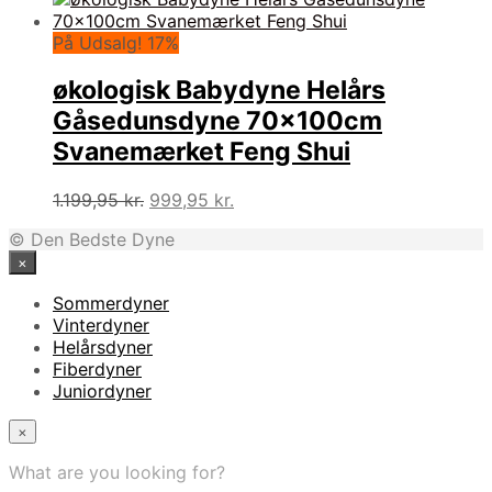
På Udsalg! 17%
økologisk Babydyne Helårs
Gåsedunsdyne 70x100cm
Svanemærket Feng Shui
Den
Den
1.199,95
kr.
999,95
kr.
oprindelige
aktuelle
© Den Bedste Dyne
pris
pris
×
var:
er:
1.199,95 kr..
999,95 kr..
Sommerdyner
Vinterdyner
Helårsdyner
Fiberdyner
Juniordyner
×
What are you looking for?