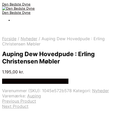
Den Bedste Dyne
Den Bedste Dyne
Forside
/
Nyheder
/
Auping Dew Hovedpude : Erling
Christensen Møbler
Auping Dew Hovedpude : Erling
Christensen Møbler
1.195,00
kr.
Bedste Pris Fundet på Price Index
Varenummer (SKU):
1045e572b578
Kategori:
Nyheder
Varemærke:
Auping
Previous Product
Next Product