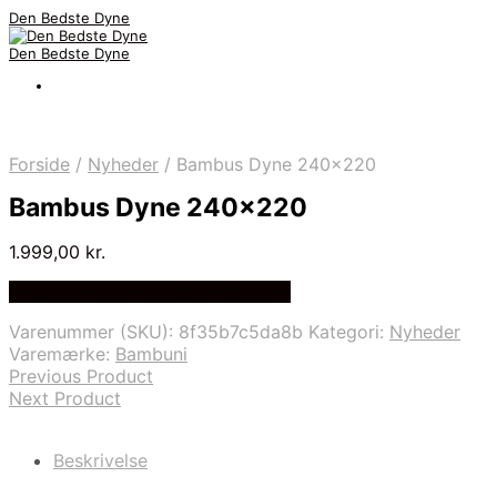
Den Bedste Dyne
Den Bedste Dyne
Forside
/
Nyheder
/
Bambus Dyne 240×220
Bambus Dyne 240×220
1.999,00
kr.
Bedste Pris Fundet på Price Index
Varenummer (SKU):
8f35b7c5da8b
Kategori:
Nyheder
Varemærke:
Bambuni
Previous Product
Next Product
Beskrivelse