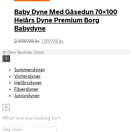
1.199,95 kr..
999,95 kr..
Baby Dyne Med Gåsedun 70×100
Helårs Dyne Premium Borg
Babydyne
Den
Den
2.499,95
kr.
1.199,95
kr.
oprindelige
aktuelle
© Den Bedste Dyne
pris
pris
var:
er:
×
2.499,95 kr..
1.199,95 kr..
Sommerdyner
Vinterdyner
Helårsdyner
Fiberdyner
Juniordyner
×
What are you looking for?