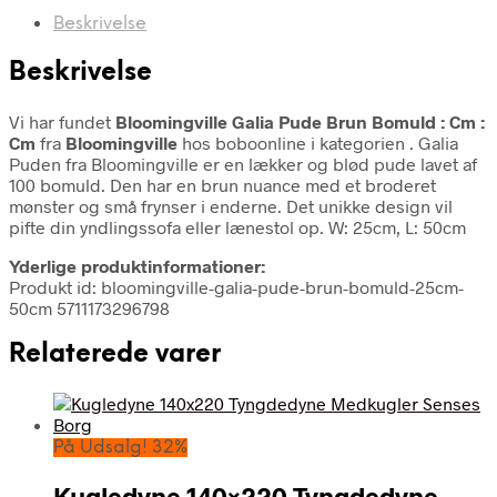
Beskrivelse
Beskrivelse
Vi har fundet
Bloomingville Galia Pude Brun Bomuld : Cm :
Cm
fra
Bloomingville
hos boboonline i kategorien
. Galia
Puden fra Bloomingville er en lækker og blød pude lavet af
100 bomuld. Den har en brun nuance med et broderet
mønster og små frynser i enderne. Det unikke design vil
pifte din yndlingssofa eller lænestol op. W: 25cm, L: 50cm
Yderlige produktinformationer:
Produkt id: bloomingville-galia-pude-brun-bomuld-25cm-
50cm 5711173296798
Relaterede varer
På Udsalg! 32%
Kugledyne 140×220 Tyngdedyne