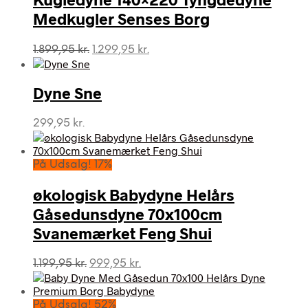
Medkugler Senses Borg
Den
Den
1.899,95
kr.
1.299,95
kr.
oprindelige
aktuelle
pris
pris
var:
er:
Dyne Sne
1.899,95 kr..
1.299,95 kr..
299,95
kr.
På Udsalg! 17%
økologisk Babydyne Helårs
Gåsedunsdyne 70x100cm
Svanemærket Feng Shui
Den
Den
1.199,95
kr.
999,95
kr.
oprindelige
aktuelle
pris
pris
var:
er:
På Udsalg! 52%