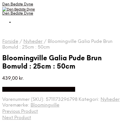
Den Bedste Dyne
Den Bedste Dyne
Forside
/
Nyheder
/
Bloomingville Galia Pude Brun
Bomuld : 25cm : 50cm
Bloomingville Galia Pude Brun
Bomuld : 25cm : 50cm
439,00
kr.
Bedste Pris Fundet på Price Index
Varenummer (SKU):
5711173296798
Kategori:
Nyheder
Varemærke:
Bloomingville
Previous Product
Next Product