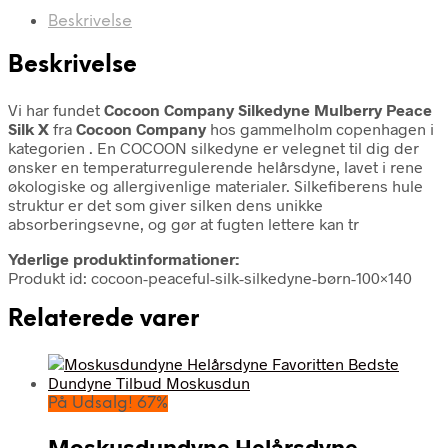
Beskrivelse
Beskrivelse
Vi har fundet
Cocoon Company Silkedyne Mulberry Peace
Silk X
fra
Cocoon Company
hos gammelholm copenhagen i
kategorien
. En COCOON silkedyne er velegnet til dig der
ønsker en temperaturregulerende helårsdyne, lavet i rene
økologiske og allergivenlige materialer. Silkefiberens hule
struktur er det som giver silken dens unikke
absorberingsevne, og gør at fugten lettere kan tr
Yderlige produktinformationer:
Produkt id: cocoon-peaceful-silk-silkedyne-børn-100×140
Relaterede varer
På Udsalg! 67%
Moskusdundyne Helårsdyne