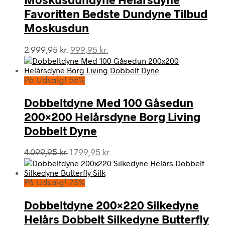
Favoritten Bedste Dundyne Tilbud
Moskusdun
Den
Den
2.999,95
kr.
999,95
kr.
oprindelige
aktuelle
pris
pris
var:
er:
På Udsalg! 56%
2.999,95 kr..
999,95 kr..
Dobbeltdyne Med 100 Gåsedun
200×200 Helårsdyne Borg Living
Dobbelt Dyne
Den
Den
4.099,95
kr.
1.799,95
kr.
oprindelige
aktuelle
pris
pris
var:
er:
På Udsalg! 25%
4.099,95 kr..
1.799,95 kr..
Dobbeltdyne 200×220 Silkedyne
Helårs Dobbelt Silkedyne Butterfly