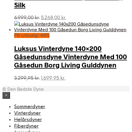
Silk
Den
Den
6.999,00
kr.
5.268,00
kr.
oprindelige
aktuelle
pris
pris
var:
er:
På Udsalg! 48%
6.999,00 kr..
5.268,00 kr..
Luksus Vinterdyne 140×200
Gåsedunsdyne Vinterdyne Med 100
Gåsedun Borg Living Gulddynen
Den
Den
3.299,95
kr.
1.699,95
kr.
oprindelige
aktuelle
© Den Bedste Dyne
pris
pris
var:
er:
×
3.299,95 kr..
1.699,95 kr..
Sommerdyner
Vinterdyner
Helårsdyner
Fiberdyner