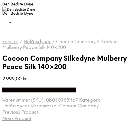
Den Bedste Dyne
Den Bedste Dyne
Forside
/
Helårsdyner
/
Cocoon Company Silkedyne
Mulberry Peace Silk 140×200
Cocoon Company Silkedyne Mulberry
Peace Silk 140×200
2.999,00
kr.
Bedste Pris Fundet på Price Index
Varenummer (SKU):
0b0309681fa7
Kategori:
Helårsdyner
Varemærke:
Cocoon Company
Previous Product
Next Product