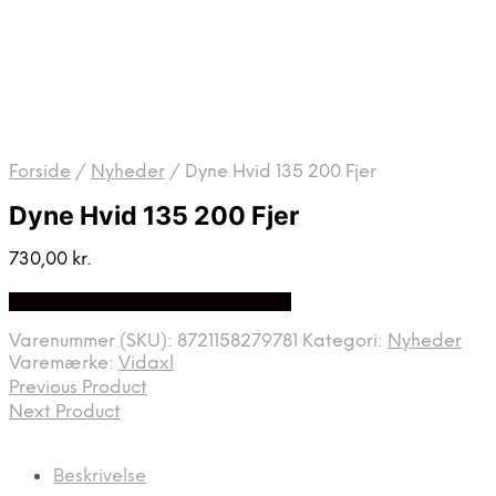
Forside
/
Nyheder
/
Dyne Hvid 135 200 Fjer
Dyne Hvid 135 200 Fjer
730,00
kr.
Bedste Pris Fundet på Price Index
Varenummer (SKU):
8721158279781
Kategori:
Nyheder
Varemærke:
Vidaxl
Previous Product
Next Product
Beskrivelse