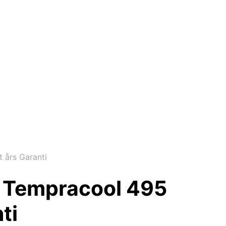
års Garanti
 Tempracool 495
ti