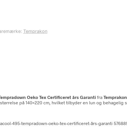
aremærke:
Temprakon
mpradown Oeko Tex Certificeret års Garanti
fra
Temprakon
størrelse på 140×220 cm, hvilket tilbyder en lun og behagelig
cool-495-tempradown-oeko-tex-certificeret-års-garanti 5768