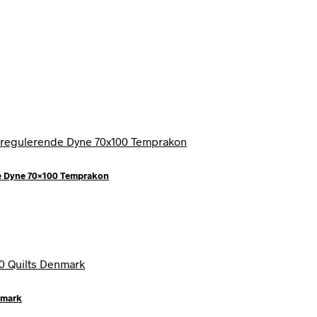
e Dyne 70×100 Temprakon
nmark