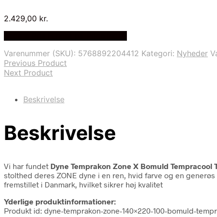
2.429,00
kr.
Bedste Pris Fundet på Price Index
Varenummer (SKU):
5768892204412
Kategori:
Nyheder
V
Previous Product
Next Product
Beskrivelse
Beskrivelse
Vi har fundet
Dyne Temprakon Zone X Bomuld Tempracool Te
stolthed deres ZONE dyne i en ren, hvid farve og en generøs 
fremstillet i Danmark, hvilket sikrer høj kvalitet
Yderlige produktinformationer:
Produkt id: dyne-temprakon-zone-140×220-100-bomuld-tempra