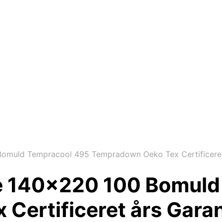
muld Tempracool 495 Tempradown Oeko Tex Certificeret 
 140×220 100 Bomuld
Certificeret års Garan