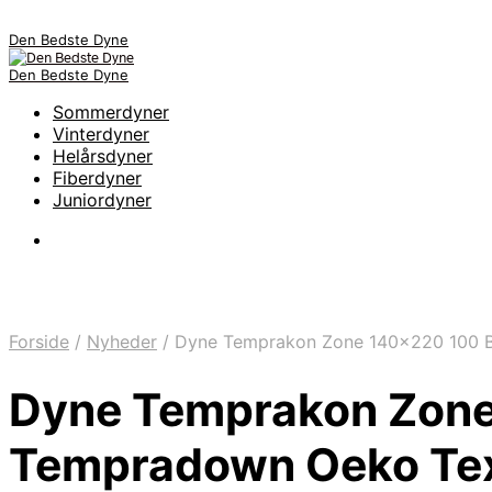
Den Bedste Dyne
Den Bedste Dyne
Sommerdyner
Vinterdyner
Helårsdyner
Fiberdyner
Juniordyner
Forside
/
Nyheder
/
Dyne Temprakon Zone 140×220 100 Bo
Dyne Temprakon Zone
Tempradown Oeko Tex 