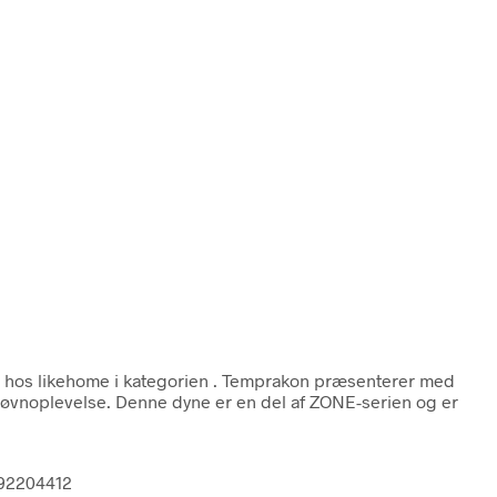
hos likehome i kategorien
. Temprakon præsenterer med
 søvnoplevelse. Denne dyne er en del af ZONE-serien og er
892204412