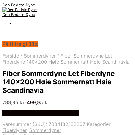
Den Bedste Dyne
Den Bedste Dyne
På Udsalg! 38%
Forside
/
Sommerdyner
/
Fiber Sommerdyne Let
Fiberdyne 140×200 Høie Sommernatt Høie Scandinavia
Fiber Sommerdyne Let Fiberdyne
140×200 Høie Sommernatt Høie
Scandinavia
Den
Den
799,95
kr.
499,95
kr.
oprindelige
aktuelle
Bedste Pris Fundet på Price Index
pris
pris
var:
er:
Varenummer (SKU):
7034182132207
Kategorier:
799,95 kr..
499,95 kr..
Fiberdyner
,
Sommerdyner