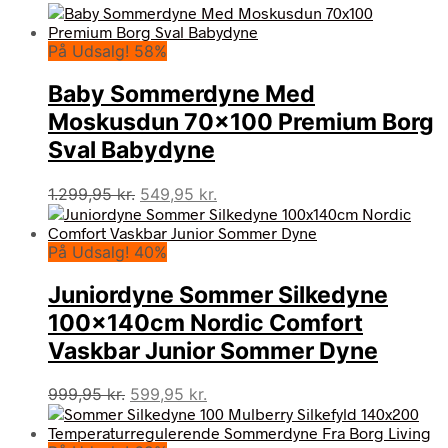
På Udsalg! 58%
Baby Sommerdyne Med
Moskusdun 70×100 Premium Borg
Sval Babydyne
Den
Den
1.299,95
kr.
549,95
kr.
oprindelige
aktuelle
pris
pris
På Udsalg! 40%
var:
er:
1.299,95 kr..
549,95 kr..
Juniordyne Sommer Silkedyne
100x140cm Nordic Comfort
Vaskbar Junior Sommer Dyne
Den
Den
999,95
kr.
599,95
kr.
oprindelige
aktuelle
pris
pris