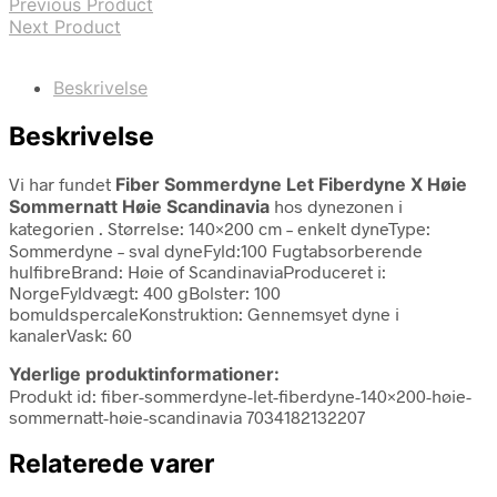
Previous Product
Next Product
Beskrivelse
Beskrivelse
Vi har fundet
Fiber Sommerdyne Let Fiberdyne X Høie
Sommernatt Høie Scandinavia
hos dynezonen i
kategorien
. Størrelse: 140×200 cm – enkelt dyneType:
Sommerdyne – sval dyneFyld:100 Fugtabsorberende
hulfibreBrand: Høie of ScandinaviaProduceret i:
NorgeFyldvægt: 400 gBolster: 100
bomuldspercaleKonstruktion: Gennemsyet dyne i
kanalerVask: 60
Yderlige produktinformationer:
Produkt id: fiber-sommerdyne-let-fiberdyne-140×200-høie-
sommernatt-høie-scandinavia 7034182132207
Relaterede varer