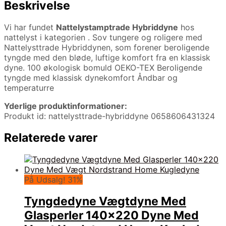
Beskrivelse
Vi har fundet
Nattelystamptrade Hybriddyne
hos
nattelyst i kategorien
. Sov tungere og roligere med
Nattelysttrade Hybriddynen, som forener beroligende
tyngde med den bløde, luftige komfort fra en klassisk
dyne. 100 økologisk bomuld OEKO-TEX Beroligende
tyngde med klassisk dynekomfort Åndbar og
temperaturre
Yderlige produktinformationer:
Produkt id: nattelysttrade-hybriddyne 0658606431324
Relaterede varer
På Udsalg! 31%
Tyngdedyne Vægtdyne Med
Glasperler 140×220 Dyne Med