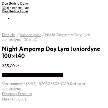
Den Bedste Dyne
Den Bedste Dyne
Forside
/
Juniordyner
/
Night Ampamp Day Lyra
Juniordyne 100×140
Night Ampamp Day Lyra Juniordyne
100×140
385,00
kr.
Bedste Pris Fundet på Price Index
Varenummer (SKU):
5703288036765
Kategori:
Juniordyner
Previous Product
Next Product