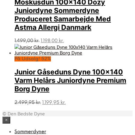
Moskusdun 100×140 Dozy
Juniordyne Sommerdyne
Produceret Samarbejde Med
Astma Allergi Danmark
Den
Den
1.499,00
kr.
1.198,00
kr.
oprindelige
aktuelle
pris
pris
var:
er:
På Udsalg! 52%
1.499,00 kr..
1.198,00 kr..
Junior Gåseduns Dyne 100×140
Varm Helårs Juniordyne Premium
Borg Dyne
Den
Den
2.499,95
kr.
1.199,95
kr.
oprindelige
aktuelle
© Den Bedste Dyne
pris
pris
var:
er:
×
2.499,95 kr..
1.199,95 kr..
Sommerdyner