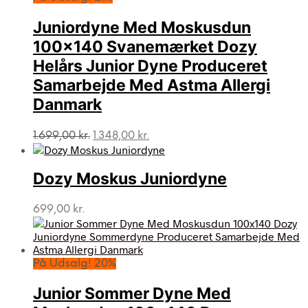
Juniordyne Med Moskusdun
100×140 Svanemærket Dozy
Helårs Junior Dyne Produceret
Samarbejde Med Astma Allergi
Danmark
Den
Den
1.699,00
kr.
1.348,00
kr.
oprindelige
aktuelle
pris
pris
var:
er:
Dozy Moskus Juniordyne
1.699,00 kr..
1.348,00 kr..
699,00
kr.
På Udsalg! 20%
Junior Sommer Dyne Med