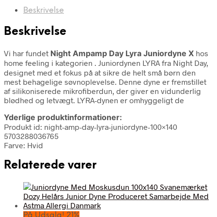
Beskrivelse
Beskrivelse
Vi har fundet
Night Ampamp Day Lyra Juniordyne X
hos
home feeling i kategorien
. Juniordynen LYRA fra Night Day,
designet med et fokus på at sikre de helt små børn den
mest behagelige søvnoplevelse. Denne dyne er fremstillet
af silikoniserede mikrofiberdun, der giver en vidunderlig
blødhed og letvægt. LYRA-dynen er omhyggeligt de
Yderlige produktinformationer:
Produkt id: night-amp-day-lyra-juniordyne-100×140
5703288036765
Farve: Hvid
Relaterede varer
På Udsalg! 21%