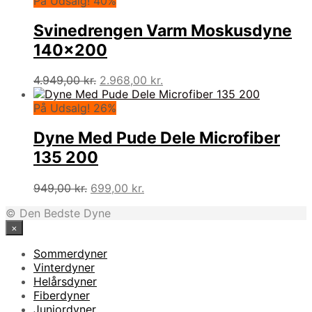
På Udsalg! 40%
var:
er:
4.399,95 kr..
2.399,95 kr..
Svinedrengen Varm Moskusdyne
140×200
Den
Den
4.949,00
kr.
2.968,00
kr.
oprindelige
aktuelle
pris
pris
På Udsalg! 26%
var:
er:
4.949,00 kr..
2.968,00 kr..
Dyne Med Pude Dele Microfiber
135 200
Den
Den
949,00
kr.
699,00
kr.
oprindelige
aktuelle
© Den Bedste Dyne
pris
pris
×
var:
er:
949,00 kr..
699,00 kr..
Sommerdyner
Vinterdyner
Helårsdyner
Fiberdyner
Juniordyner