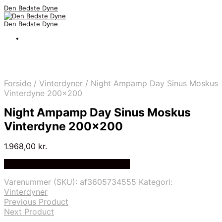
Den Bedste Dyne
Den Bedste Dyne
Forside
/
Vinterdyner
/
Night Ampamp Day Sinus Moskus
Vinterdyne 200×200
Night Ampamp Day Sinus Moskus
Vinterdyne 200×200
1.968,00
kr.
Bedste Pris Fundet på Price Index
Varenummer (SKU):
af3605734555
Kategori:
Vinterdyner
Previous Product
Next Product