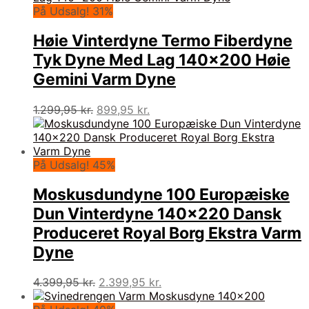
På Udsalg! 31%
Høie Vinterdyne Termo Fiberdyne
Tyk Dyne Med Lag 140×200 Høie
Gemini Varm Dyne
Den
Den
1.299,95
kr.
899,95
kr.
oprindelige
aktuelle
pris
pris
var:
er:
1.299,95 kr..
899,95 kr..
På Udsalg! 45%
Moskusdundyne 100 Europæiske
Dun Vinterdyne 140×220 Dansk
Produceret Royal Borg Ekstra Varm
Dyne
Den
Den
4.399,95
kr.
2.399,95
kr.
oprindelige
aktuelle
pris
pris