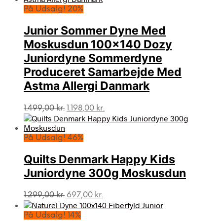
På Udsalg! 20%
Junior Sommer Dyne Med
Moskusdun 100×140 Dozy
Juniordyne Sommerdyne
Produceret Samarbejde Med
Astma Allergi Danmark
Den
Den
1.499,00
kr.
1.198,00
kr.
oprindelige
aktuelle
pris
pris
var:
er:
På Udsalg! 46%
1.499,00 kr..
1.198,00 kr..
Quilts Denmark Happy Kids
Juniordyne 300g Moskusdun
Den
Den
1.299,00
kr.
697,00
kr.
oprindelige
aktuelle
pris
pris
På Udsalg! 14%