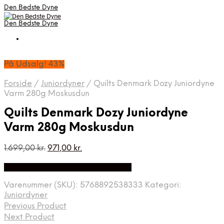
Den Bedste Dyne
Den Bedste Dyne
På Udsalg! 43%
Forside
/
Juniordyner
/
Quilts Denmark Dozy Juniordyne
Varm 280g Moskusdun
Quilts Denmark Dozy Juniordyne
Varm 280g Moskusdun
Den
Den
1.699,00
kr.
971,00
kr.
oprindelige
aktuelle
Bedste Pris Fundet på Price Index
pris
pris
var:
er:
Varenummer (SKU):
5768892538333
Kategori:
1.699,00 kr..
971,00 kr..
Juniordyner
Previous Product
Next Product