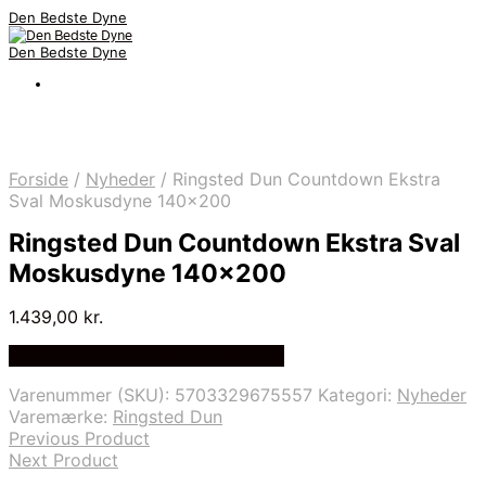
Den Bedste Dyne
Den Bedste Dyne
Forside
/
Nyheder
/
Ringsted Dun Countdown Ekstra
Sval Moskusdyne 140×200
Ringsted Dun Countdown Ekstra Sval
Moskusdyne 140×200
1.439,00
kr.
Bedste Pris Fundet på Price Index
Varenummer (SKU):
5703329675557
Kategori:
Nyheder
Varemærke:
Ringsted Dun
Previous Product
Next Product