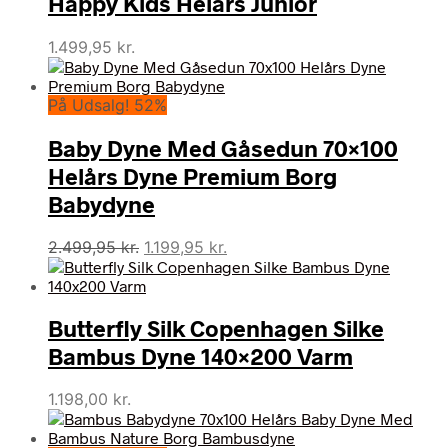
Happy Kids Helårs Junior
1.499,95
kr.
På Udsalg! 52%
Baby Dyne Med Gåsedun 70×100
Helårs Dyne Premium Borg
Babydyne
Den
Den
2.499,95
kr.
1.199,95
kr.
oprindelige
aktuelle
pris
pris
var:
er:
Butterfly Silk Copenhagen Silke
2.499,95 kr..
1.199,95 kr..
Bambus Dyne 140×200 Varm
1.198,00
kr.