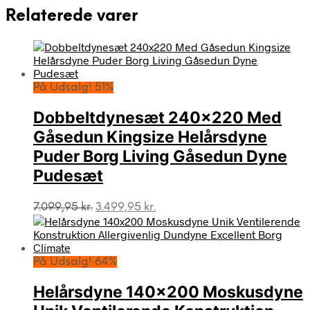
Relaterede varer
På Udsalg! 51%
Dobbeltdynesæt 240×220 Med
Gåsedun Kingsize Helårsdyne
Puder Borg Living Gåsedun Dyne
Pudesæt
Den
Den
7.099,95
kr.
3.499,95
kr.
oprindelige
aktuelle
pris
pris
var:
er:
7.099,95 kr..
3.499,95 kr..
På Udsalg! 64%
Helårsdyne 140×200 Moskusdyne