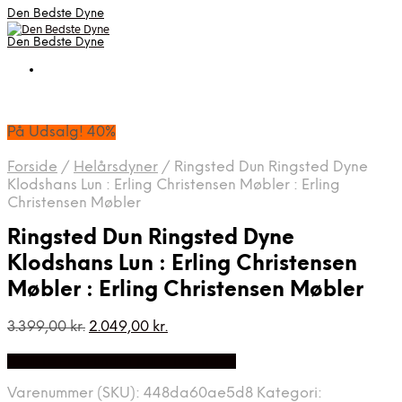
Den Bedste Dyne
Den Bedste Dyne
På Udsalg! 40%
Forside
/
Helårsdyner
/
Ringsted Dun Ringsted Dyne
Klodshans Lun : Erling Christensen Møbler : Erling
Christensen Møbler
Ringsted Dun Ringsted Dyne
Klodshans Lun : Erling Christensen
Møbler : Erling Christensen Møbler
Den
Den
3.399,00
kr.
2.049,00
kr.
oprindelige
aktuelle
Bedste Pris Fundet på Price Index
pris
pris
var:
er:
Varenummer (SKU):
448da60ae5d8
Kategori:
3.399,00 kr..
2.049,00 kr..