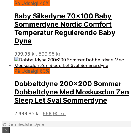
På Udsalg! 40%
var:
er:
1.499,00 kr..
1.198,00 kr..
Baby Silkedyne 70×100 Baby
Sommerdyne Nordic Comfort
Temperatur Regulerende Baby
Dyne
Den
Den
999,95
kr.
599,95
kr.
oprindelige
aktuelle
pris
pris
På Udsalg! 63%
var:
er:
999,95 kr..
599,95 kr..
Dobbeltdyne 200×200 Sommer
Dobbeltdyne Med Moskusdun Zen
Sleep Let Sval Sommerdyne
Den
Den
2.699,95
kr.
999,95
kr.
oprindelige
aktuelle
© Den Bedste Dyne
pris
pris
×
var:
er: