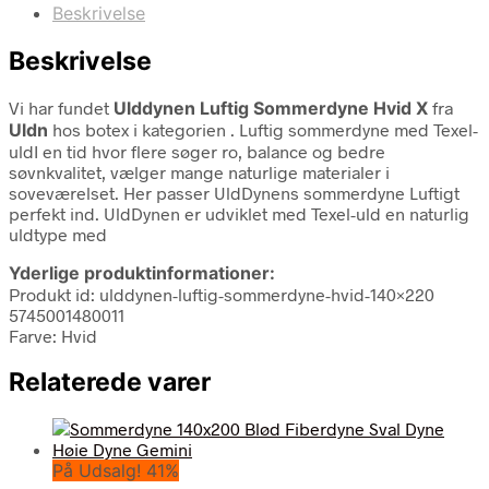
Beskrivelse
Beskrivelse
Vi har fundet
Ulddynen Luftig Sommerdyne Hvid X
fra
Uldn
hos botex i kategorien
. Luftig sommerdyne med Texel-
uldI en tid hvor flere søger ro, balance og bedre
søvnkvalitet, vælger mange naturlige materialer i
soveværelset. Her passer UldDynens sommerdyne Luftigt
perfekt ind. UldDynen er udviklet med Texel-uld en naturlig
uldtype med
Yderlige produktinformationer:
Produkt id: ulddynen-luftig-sommerdyne-hvid-140×220
5745001480011
Farve: Hvid
Relaterede varer
På Udsalg! 41%