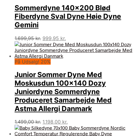
Sommerdyne 140×200 Blød
Fiberdyne Sval Dyne Høie Dyne
Gemini
Den
Den
1.699,95
kr.
999,95
kr.
oprindelige
aktuelle
pris
pris
var:
er:
På Udsalg! 20%
1.699,95 kr..
999,95 kr..
Junior Sommer Dyne Med
Moskusdun 100×140 Dozy
Juniordyne Sommerdyne
Produceret Samarbejde Med
Astma Allergi Danmark
Den
Den
1.499,00
kr.
1.198,00
kr.
oprindelige
aktuelle
pris
pris