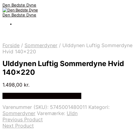
Den Bedste Dyne
Den Bedste Dyne
Forside
/
Sommerdyner
/
Ulddynen Luftig Sommerdyne
Hvid 140×220
Ulddynen Luftig Sommerdyne Hvid
140×220
1.498,00
kr.
Bedste Pris Fundet på Price Index
Varenummer (SKU):
5745001480011
Kategori:
Sommerdyner
Varemærke:
Uldn
Previous Product
Next Product