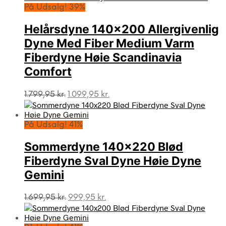
På Udsalg! 39%
Helårsdyne 140×200 Allergivenlig
Dyne Med Fiber Medium Varm
Fiberdyne Høie Scandinavia
Comfort
Den
Den
1.799,95
kr.
1.099,95
kr.
oprindelige
aktuelle
pris
pris
var:
er:
På Udsalg! 41%
1.799,95 kr..
1.099,95 kr..
Sommerdyne 140×220 Blød
Fiberdyne Sval Dyne Høie Dyne
Gemini
Den
Den
1.699,95
kr.
999,95
kr.
oprindelige
aktuelle
pris
pris