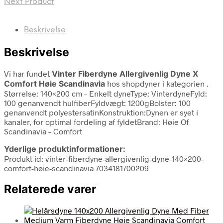
Next Product
Beskrivelse
Beskrivelse
Vi har fundet
Vinter Fiberdyne Allergivenlig Dyne X
Comfort Høie Scandinavia
hos shopdyner i kategorien
.
Størrelse: 140×200 cm – Enkelt dyneType: VinterdyneFyld:
100 genanvendt hulfiberFyldvægt: 1200gBolster: 100
genanvendt polyestersatinKonstruktion:Dynen er syet i
kanaler, for optimal fordeling af fyldetBrand: Høie Of
Scandinavia – Comfort
Yderlige produktinformationer:
Produkt id: vinter-fiberdyne-allergivenlig-dyne-140×200-
comfort-høie-scandinavia 7034181700209
Relaterede varer