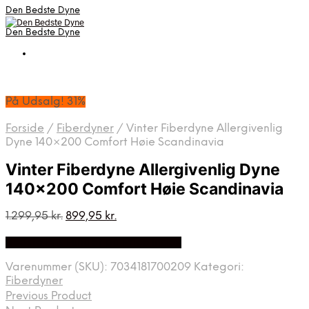
Den Bedste Dyne
Den Bedste Dyne
På Udsalg! 31%
Forside
/
Fiberdyner
/
Vinter Fiberdyne Allergivenlig
Dyne 140×200 Comfort Høie Scandinavia
Vinter Fiberdyne Allergivenlig Dyne
140×200 Comfort Høie Scandinavia
Den
Den
1.299,95
kr.
899,95
kr.
oprindelige
aktuelle
Bedste Pris Fundet på Price Index
pris
pris
var:
er:
Varenummer (SKU):
7034181700209
Kategori:
1.299,95 kr..
899,95 kr..
Fiberdyner
Previous Product