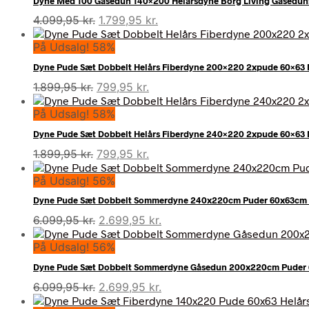
Dyne Med 100 Gåsedun 140×200 Helårsdyne Borg Living Gåsedu
7.099,95 kr..
3.499,95 kr..
Den
Den
4.099,95
kr.
1.799,95
kr.
oprindelige
aktuelle
På Udsalg! 58%
pris
pris
var:
er:
Dyne Pude Sæt Dobbelt Helårs Fiberdyne 200×220 2xpude 60×63 M
4.099,95 kr..
1.799,95 kr..
Den
Den
1.899,95
kr.
799,95
kr.
oprindelige
aktuelle
På Udsalg! 58%
pris
pris
var:
er:
Dyne Pude Sæt Dobbelt Helårs Fiberdyne 240×220 2xpude 60×63 M
1.899,95 kr..
799,95 kr..
Den
Den
1.899,95
kr.
799,95
kr.
oprindelige
aktuelle
På Udsalg! 56%
pris
pris
var:
er:
Dyne Pude Sæt Dobbelt Sommerdyne 240x220cm Puder 60x63cm 
1.899,95 kr..
799,95 kr..
Den
Den
6.099,95
kr.
2.699,95
kr.
oprindelige
aktuelle
På Udsalg! 56%
pris
pris
var:
er:
Dyne Pude Sæt Dobbelt Sommerdyne Gåsedun 200x220cm Puder 
6.099,95 kr..
2.699,95 kr..
Den
Den
6.099,95
kr.
2.699,95
kr.
oprindelige
aktuelle