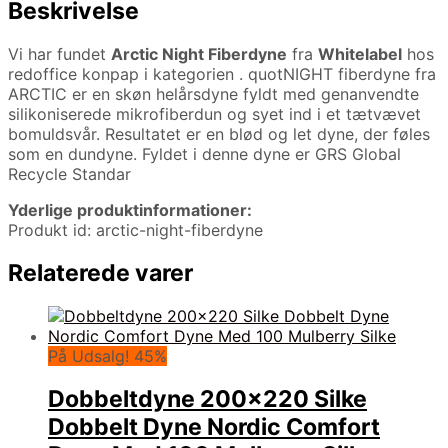
Beskrivelse
Vi har fundet
Arctic Night Fiberdyne
fra
Whitelabel
hos
redoffice konpap i kategorien
. quotNIGHT fiberdyne fra
ARCTIC er en skøn helårsdyne fyldt med genanvendte
silikoniserede mikrofiberdun og syet ind i et tætvævet
bomuldsvår. Resultatet er en blød og let dyne, der føles
som en dundyne. Fyldet i denne dyne er GRS Global
Recycle Standar
Yderlige produktinformationer:
Produkt id: arctic-night-fiberdyne
Relaterede varer
På Udsalg! 45%
Dobbeltdyne 200×220 Silke
Dobbelt Dyne Nordic Comfort