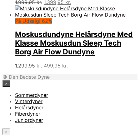
Den
Den
1.999,95
kr.
1.399,95
kr.
oprindelige
aktuelle
pris
pris
var:
er:
På Udsalg! 62%
1.999,95 kr..
1.399,95 kr..
Moskusdundyne Helårsdyne Med
Klasse Moskusdun Sleep Tech
Borg Air Flow Dundyne
Den
Den
1.299,95
kr.
499,95
kr.
oprindelige
aktuelle
© Den Bedste Dyne
pris
pris
×
var:
er:
1.299,95 kr..
499,95 kr..
Sommerdyner
Vinterdyner
Helårsdyner
Fiberdyner
Juniordyner
×