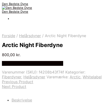
Den Bedste Dyne
Den Bedste Dyne
Forside
/
Helårsdyner
/
Arctic Night Fiberdyne
Arctic Night Fiberdyne
800,00
kr.
Bedste Pris Fundet på Price Index
Varenummer (SKU):
f4208b43f74f
Kategorier:
Fiberdyner
,
Helårsdyner
Varemærke:
Arctic
,
Whitelabel
Previous Product
Next Product
Beskrivelse