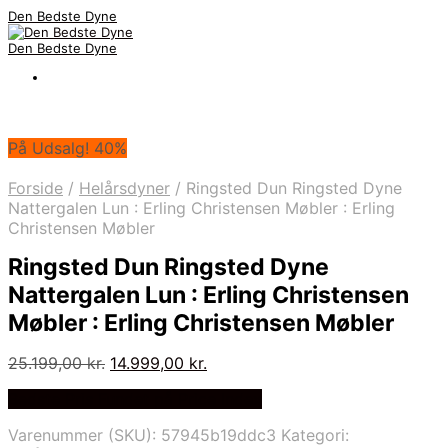
Den Bedste Dyne
Den Bedste Dyne
På Udsalg! 40%
Forside
/
Helårsdyner
/
Ringsted Dun Ringsted Dyne
Nattergalen Lun : Erling Christensen Møbler : Erling
Christensen Møbler
Ringsted Dun Ringsted Dyne
Nattergalen Lun : Erling Christensen
Møbler : Erling Christensen Møbler
Den
Den
25.199,00
kr.
14.999,00
kr.
oprindelige
aktuelle
Bedste Pris Fundet på Price Index
pris
pris
var:
er:
Varenummer (SKU):
57945b19ddc3
Kategori:
25.199,00 kr..
14.999,00 kr..