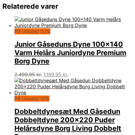
Relaterede varer
På Udsalg! 52%
Junior Gåseduns Dyne 100×140
Varm Helårs Juniordyne Premium
Borg Dyne
Den
Den
2.499,95
kr.
1.199,95
kr.
oprindelige
aktuelle
pris
pris
var:
er:
2.499,95 kr..
1.199,95 kr..
På Udsalg! 51%
Dobbeltdynesæt Med Gåsedun
Dobbeltdyne 200×220 Puder
Helårsdyne Borg Living Dobbelt